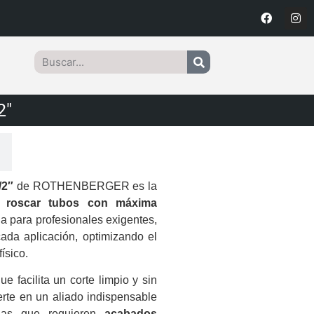
2″
/2″
de ROTHENBERGER es la
an
roscar tubos con máxima
a para profesionales exigentes,
ada aplicación, optimizando el
ísico.
 facilita un corte limpio y sin
rte en un aliado indispensable
trias que requieren
acabados