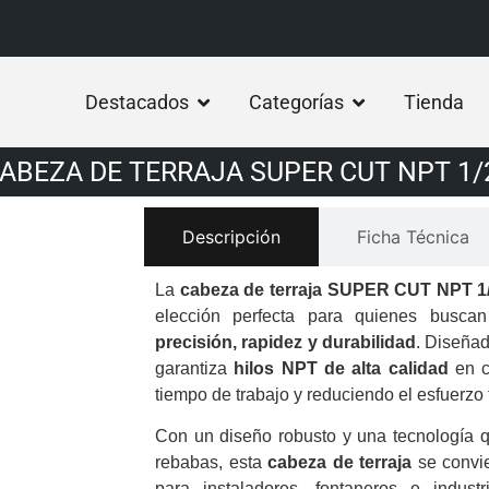
Destacados
Categorías
Tienda
ABEZA DE TERRAJA SUPER CUT NPT 1/
Descripción
Ficha Técnica
La
cabeza de terraja SUPER CUT NPT 1
elección perfecta para quienes busc
precisión, rapidez y durabilidad
. Diseñad
garantiza
hilos NPT de alta calidad
en c
tiempo de trabajo y reduciendo el esfuerzo f
Con un diseño robusto y una tecnología que
rebabas, esta
cabeza de terraja
se convie
para instaladores, fontaneros e indus