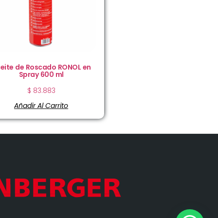
eite de Roscado RONOL en
Spray 600 ml
$
83.883
Añadir Al Carrito