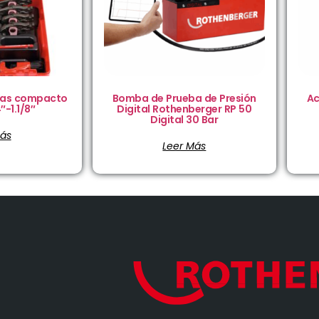
zas compacto
Bomba de Prueba de Presión
Ac
″-1.1/8″
Digital Rothenberger RP 50
Digital 30 Bar
Más
Leer Más