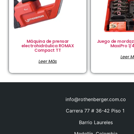
Máquina de prensar
Juego de morda
electrohidráulica ROMAX
MaxiPro 1/4
Compact TT
Leer 
Leer Más
info@rothenberger.com.co
Carrera 77 # 36-42 Piso 1
Barrio Laureles
Medellín, Colombia