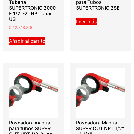
Tubería
para Tubos
SUPERTRONIC 2000
SUPERTRONIC 2SE
E 1/2″-2″ NPT char
US
Leer más
$
12.818.800
Añadir al carrito
Roscadora manual
Roscadora Manual
para tubos SUPER
SUPER CUT NPT 1/2″
CUT NPT 1/2-2″ en
– 1.1/4″