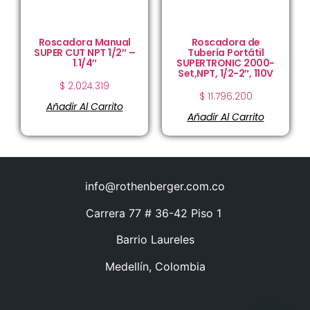
Roscadora Manual
Roscadora de
SUPER CUT NPT 1/2″ –
Tubería Portátil
1.1/4″
SUPERTRONIC 2000-
Set,NPT, 1/2-2″, 110V
$
2.024.319
$
11.796.200
Añadir Al Carrito
Añadir Al Carrito
info@rothenberger.com.co
Carrera 77 # 36-42 Piso 1
Barrio Laureles
Medellín, Colombia