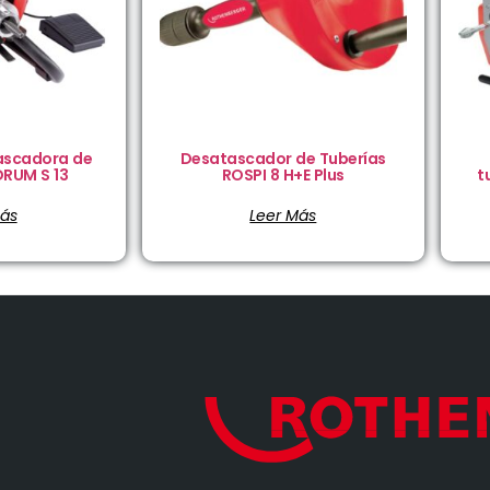
ascadora de
Desatascador de Tuberías
DRUM S 13
ROSPI 8 H+E Plus
t
Más
Leer Más