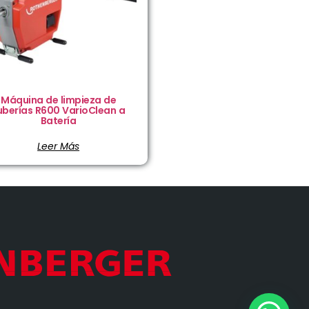
Máquina de limpieza de
uberías R600 VarioClean a
Batería
Leer Más