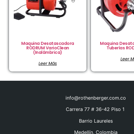
Maquina Desatascadora
Maquina Desat
RODRUM VarioClean
Tuberías RO
(Inalámbrica)
Leer 
Leer Más
info@rothenberger.com.co
Carrera 77 # 36-42 Piso 1
Barrio Laureles
Medellín, Colombia