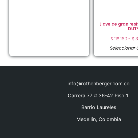
Llave de gran res
DUT
$
115.160
-
$
3
Seleccionar
info@rothenberger.com.co
Carrera 77 # 36-42 Piso 1
Barrio Laureles
Medellín, Colombia