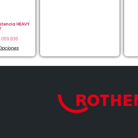
istencia HEAVY
Y
.069.836
 Opciones