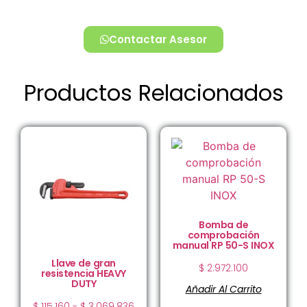
Contactar Asesor
Productos Relacionados
Bomba de
comprobación
manual RP 50-S INOX
Llave de gran
$
2.972.100
resistencia HEAVY
DUTY
Añadir Al Carrito
$
115.160
-
$
3.069.836